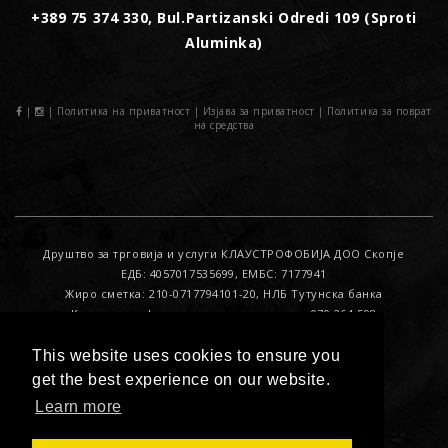
+389 75 374 330, Bul.Partizanski Odredi 109 (Sproti
Aluminka)
|
|
Политика на приватност
|
Изјава за приватност
|
Политика за поврат
на средства
Друштво за трговија и услуги КЛАУСТРОФОБИЈА ДОО Скопје
ЕДБ: 4057017535699, ЕМБС: 7177941
Жиро сметка: 210-0717794101-20, НЛБ Тутунска банка
Контакт за офицер за лични податоци : 070 264 598
This website uses cookies to ensure you
get the best experience on our website.
© 2017. All Rights Reserved. Developed by
IF Kreativa
Learn more