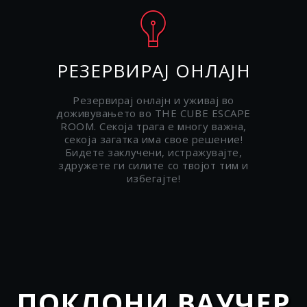
РЕЗЕРВИРАЈ ОНЛАЈН
Резервирај онлајн и уживај во
доживувањето во THE CUBE ESCAPE
ROOM. Секоја трага е многу важна,
секоја загатка има свое решение!
Бидете заклучени, истражувајте,
здружете ги силите со твојот тим и
избегајте!
ПОКЛОНИ ВАУЧЕР