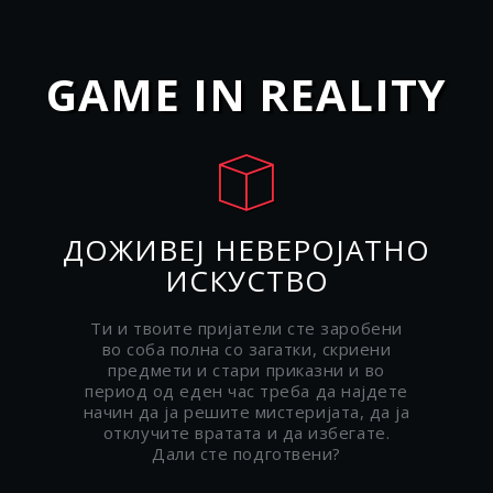
GAME IN REALITY
ДОЖИВЕЈ НЕВЕРОЈАТНО
ИСКУСТВО
Ти и твоите пријатели сте заробени
во соба полна со загатки, скриени
предмети и стари приказни и во
период од еден час треба да најдете
начин да ја решите мистеријата, да ја
отклучите вратата и да избегате.
Дали сте подготвени?