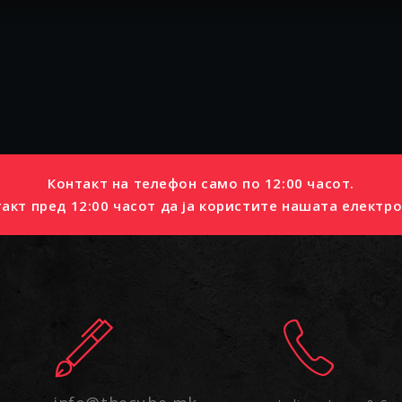
Контакт на телефон само по 12:00 часот.
акт пред 12:00 часот да ја користите нашата електро