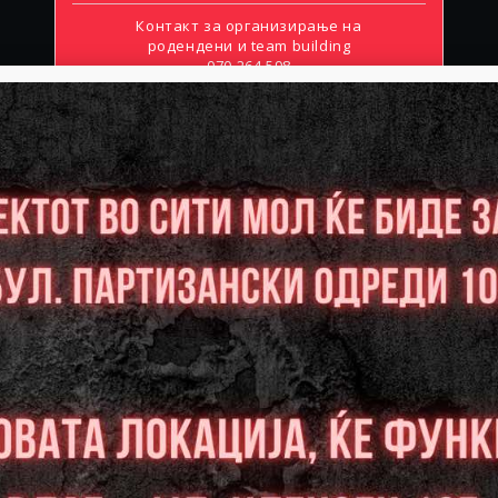
Контакт за организирање на
родендени и team building
070 264 598
ФЕВРУАРИ 2026
ВТОРНИК
СРЕДА
ЧЕТВРТОК
03
04
05
Слободни:0
Слободни:0
Слободни:0
РЕЗЕРВИРАЈ
РЕЗЕРВИРАЈ
РЕЗЕРВИРАЈ