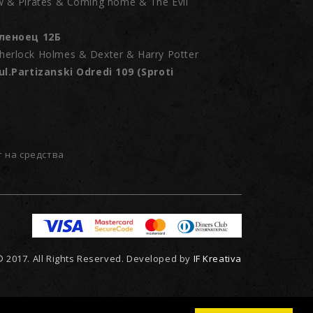
w & Pirates & Coming home & The Evil
Кленоец 12Б
erlock Holmes & Dexter & Harry Potter
ul.Partizanski Odredi 109 (Sproti
т на средства
 2017. All Rights Reserved. Developed by
IF Kreativa