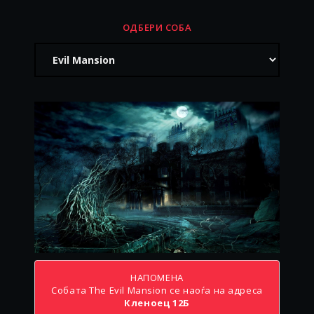
SHERLOCK HOLMES
ОДБЕРИ СОБА
НАПОМЕНА
Собата The Evil Mansion се наоѓа на адреса
Кленоец 12Б