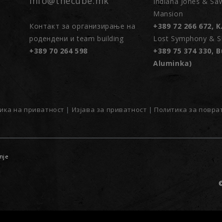
info@thecube.mk
Indiana Jones & Sa
Mansion
Контакт за организирање на
+389 72 266 672, 
родендени и team building
Lost Symphony & Sh
+389 70 264 598
+389 75 374 330, B
Aluminka)
ика на приватност
|
Изјава за приватност
|
Политика за повра
пје
©