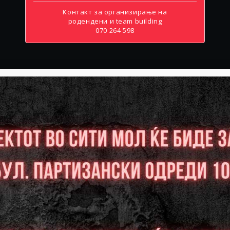
Контакт за организирање на
родендени и team building
070 264 598
МАРТ 2026
ВТОРНИК
СРЕДА
ЧЕТВРТОК
03
04
05
Слободни:0
Слободни:0
Слободни:0
РЕЗЕРВИРАЈ
РЕЗЕРВИРАЈ
РЕЗЕРВИРАЈ