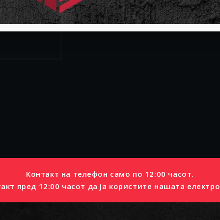
31
Слободни:0
РЕЗЕРВИРАЈ
Контакт на телефон само по 12:00 часот.
акт пред 12:00 часот да ја користите нашата електро