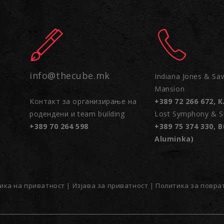
info@thecube.mk
Indiana Jones & Sa
Mansion
Контакт за организирање на
+389 72 266 672, 
родендени и team building
Lost Symphony & Sh
+389 70 264 598
+389 75 374 330, B
Aluminka)
ика на приватност
|
Изјава за приватност
|
Политика за повра