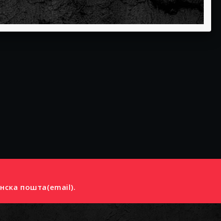
нска пошта(email).