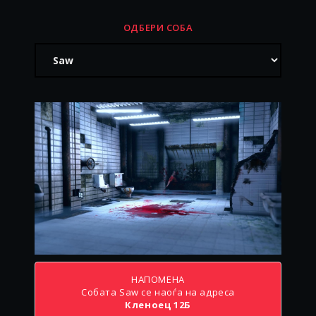
SHERLOCK HOLMES
ОДБЕРИ СОБА
НАПОМЕНА
Собата Saw се наоѓа на адреса
Кленоец 12Б