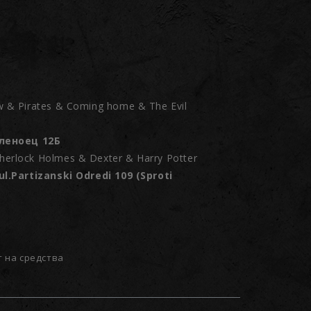
w & Pirates & Coming home & The Evil
Кленоец 12Б
erlock Holmes & Dexter & Harry Potter
ul.Partizanski Odredi 109 (Sproti
т на средства