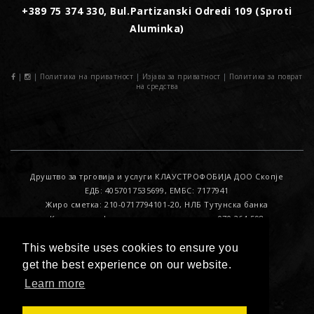
+389 75 374 330, Bul.Partizanski Odredi 109 (Sproti
Aluminka)
|
|
Политика на приватност
|
Изјава за приватност
|
Политика за поврат
на средства
Друштво за трговија и услуги КЛАУСТРОФОБИЈА ДОО Скопје
ЕДБ: 4057017535699, ЕМБС: 7177941
Жиро сметка: 210-0717794101-20, НЛБ Тутунска банка
Контакт за офицер за лични податоци : 070 264 598
This website uses cookies to ensure you
get the best experience on our website.
© 2017. All Rights Reserved. Developed by
IF Kreativa
Learn more