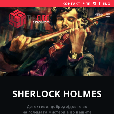
КОНТАКТ
ЧПП
ENG
МЕНИ
SHERLOCK HOLMES
Детективи, добродојдовте во
најголемата мистерија во вашите