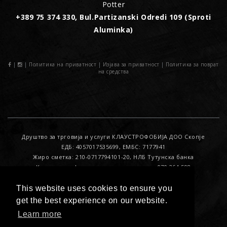
Potter
+389 75 374 330, Bul.Partizanski Odredi 109 (Sproti
Aluminka)
|
|
Политика на приватност
|
Изјава за приватност
|
Политика за поврат
на средства
Друштво за трговија и услуги КЛАУСТРОФОБИЈА ДОО Скопје
ЕДБ: 4057017535699, ЕМБС: 7177941
Жиро сметка: 210-0717794101-20, НЛБ Тутунска банка
Контакт за офицер за лични податоци : 070 264 598
This website uses cookies to ensure you
get the best experience on our website.
© 2017. All Rights Reserved. Developed by
IF Kreativa
Learn more