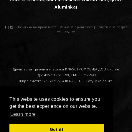
Aluminka)
|
|
Политика на приватност
|
Изјава за приватност
|
Политика за поврат
на средства
Друштво за трговија и услуги КЛАУСТРОФОБИЈА ДОО Скопје
ЕДБ: 4057017535699, ЕМБС: 7177941
Жиро сметка: 210-0717794101-20, НЛБ Тутунска банка
Контакт за офицер за лични податоци : 070 264 598
This website uses cookies to ensure you
get the best experience on our website.
© 2017. All Rights Reserved. Developed by
IF Kreativa
Learn more
Got it!